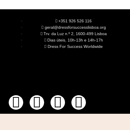
+351 926 526 116
geral@dressforsuccesslisboa.org
Trv. da Luz n.º 2, 1600-499 Lisboa
Dias úteis, 10h-13h e 14h-17h
Dress For Success Worldwide
SOBRE NÓS
A Nossa Missão
Equipa
Órgãos Sociais
Rede Global