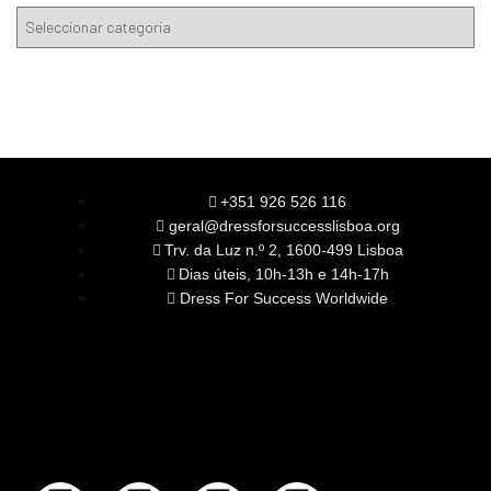
+351 926 526 116
geral@dressforsuccesslisboa.org
Trv. da Luz n.º 2, 1600-499 Lisboa
Dias úteis, 10h-13h e 14h-17h
Dress For Success Worldwide
SOBRE NÓS
A Nossa Missão
Equipa
Órgãos Sociais
Rede Global