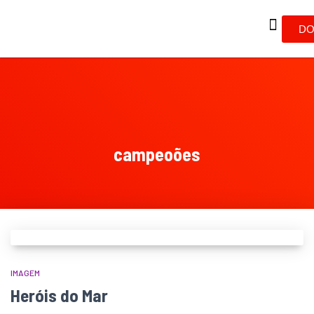
DO
campeoões
IMAGEM
Heróis do Mar