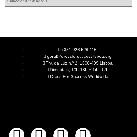
+351 926 526 116
geral@dressforsuccesslisboa.org
Trv. da Luz n.º 2, 1600-499 Lisboa
Dias úteis, 10h-13h e 14h-17h
Dress For Success Worldwide
SOBRE NÓS
A Nossa Missão
Equipa
Órgãos Sociais
Rede Global