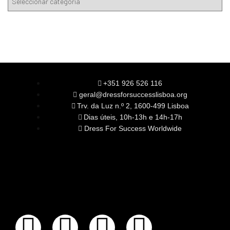
+351 926 526 116
geral@dressforsuccesslisboa.org
Trv. da Luz n.º 2, 1600-499 Lisboa
Dias úteis, 10h-13h e 14h-17h
Dress For Success Worldwide
SOBRE NÓS
A Nossa Missão
Equipa
Órgãos Sociais
Rede Global