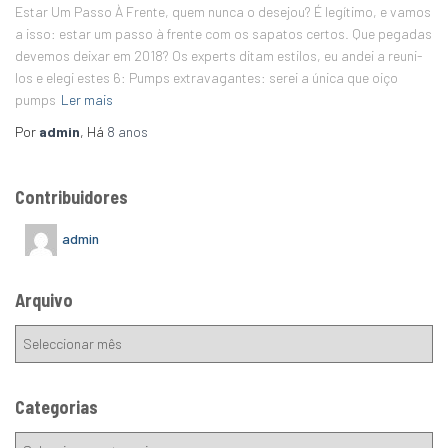
Estar Um Passo À Frente, quem nunca o desejou? É legítimo, e vamos
a isso: estar um passo à frente com os sapatos certos. Que pegadas
devemos deixar em 2018? Os experts ditam estilos, eu andei a reuni-
los e elegi estes 6: Pumps extravagantes: serei a única que oiço
pumps
Ler mais
Por
admin
, Há
8 anos
Contribuidores
admin
Arquivo
Categorias