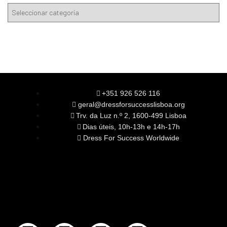
+351 926 526 116
geral@dressforsuccesslisboa.org
Trv. da Luz n.º 2, 1600-499 Lisboa
Dias úteis, 10h-13h e 14h-17h
Dress For Success Worldwide
SOBRE NÓS
A Nossa Missão
Equipa
Órgãos Sociais
Rede Global