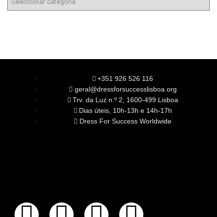
+351 926 526 116
geral@dressforsuccesslisboa.org
Trv. da Luz n.º 2, 1600-499 Lisboa
Dias úteis, 10h-13h e 14h-17h
Dress For Success Worldwide
SOBRE NÓS
A Nossa Missão
Equipa
Órgãos Sociais
Rede Global