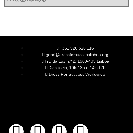
+351 926 526 116
geral@dressforsuccesslisboa.org
Trv. da Luz n.º 2, 1600-499 Lisboa
Dias úteis, 10h-13h e 14h-17h
Dress For Success Worldwide
SOBRE NÓS
A Nossa Missão
Equipa
Órgãos Sociais
Rede Global