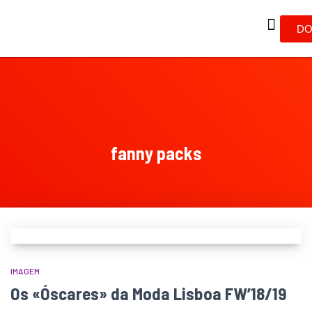
DO
fanny packs
IMAGEM
Os «Óscares» da Moda Lisboa FW’18/19