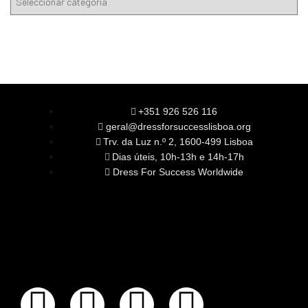
+351 926 526 116
geral@dressforsuccesslisboa.org
Trv. da Luz n.º 2, 1600-499 Lisboa
Dias úteis, 10h-13h e 14h-17h
Dress For Success Worldwide
SOBRE NÓS
A Nossa Missão
Equipa
Órgãos Sociais
Rede Global