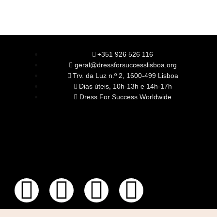
+351 926 526 116
geral@dressforsuccesslisboa.org
Trv. da Luz n.º 2, 1600-499 Lisboa
Dias úteis, 10h-13h e 14h-17h
Dress For Success Worldwide
SOBRE NÓS
A Nossa Missão
Equipa
Órgãos Sociais
Rede Global