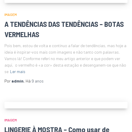
IMAGEM
A TENDÊNCIAS DAS TENDÊNCIAS – BOTAS
VERMELHAS
Pois bem, estou de volta e continuo a falar de tendências, mas hoje a
ideia é inspirar-vos mais com imagens e não tanto com palavras.
Vamos lá! Conforme referi no meu artigo anterior e que podem ver
aqui, o vermelho é «a cor» desta estação e desenganem-se que não
se
Ler mais
Por
admin
, Há
9 anos
IMAGEM
LINGERIE À MOSTRA – Como usar de