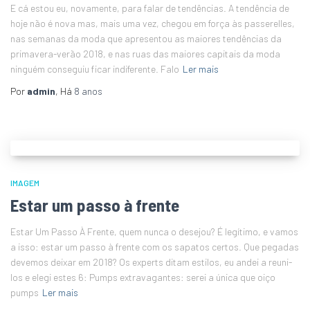
E cá estou eu, novamente, para falar de tendências. A tendência de
hoje não é nova mas, mais uma vez, chegou em força às passerelles,
nas semanas da moda que apresentou as maiores tendências da
primavera-verão 2018, e nas ruas das maiores capitais da moda
ninguém conseguiu ficar indiferente. Falo
Ler mais
Por
admin
, Há
8 anos
IMAGEM
Estar um passo à frente
Estar Um Passo À Frente, quem nunca o desejou? É legítimo, e vamos
a isso: estar um passo à frente com os sapatos certos. Que pegadas
devemos deixar em 2018? Os experts ditam estilos, eu andei a reuni-
los e elegi estes 6: Pumps extravagantes: serei a única que oiço
pumps
Ler mais