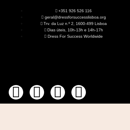
+351 926 526 116
geral@dressforsuccesslisboa.org
Trv. da Luz n.º 2, 1600-499 Lisboa
Dias úteis, 10h-13h e 14h-17h
Dress For Success Worldwide
SOBRE NÓS
A Nossa Missão
Equipa
Órgãos Sociais
Rede Global