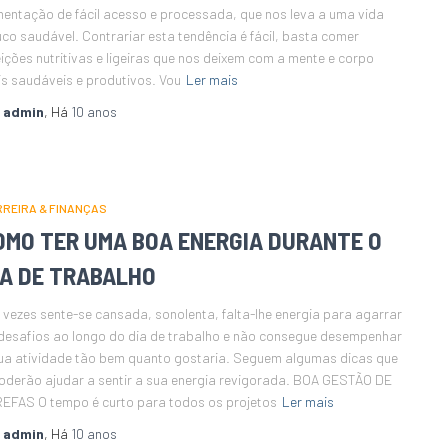
mentação de fácil acesso e processada, que nos leva a uma vida
co saudável. Contrariar esta tendência é fácil, basta comer
eições nutritivas e ligeiras que nos deixem com a mente e corpo
s saudáveis e produtivos. Vou
Ler mais
r
admin
, Há
10 anos
REIRA & FINANÇAS
OMO TER UMA BOA ENERGIA DURANTE O
IA DE TRABALHO
 vezes sente-se cansada, sonolenta, falta-lhe energia para agarrar
desafios ao longo do dia de trabalho e não consegue desempenhar
ua atividade tão bem quanto gostaria. Seguem algumas dicas que
oderão ajudar a sentir a sua energia revigorada. BOA GESTÃO DE
EFAS O tempo é curto para todos os projetos
Ler mais
r
admin
, Há
10 anos