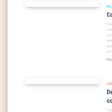
BE
C
Uma
mul
pro
ten
que
a f
Po
LIF
D
c
Tod