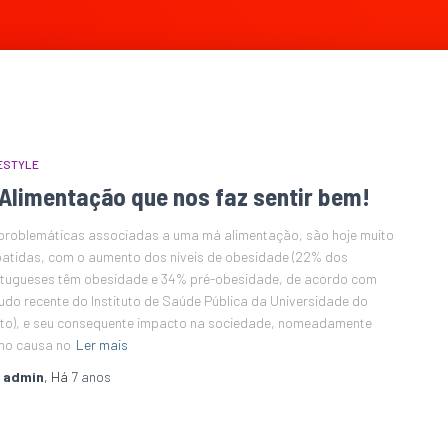
ESTYLE
 Alimentação que nos faz sentir bem!
problemáticas associadas a uma má alimentação, são hoje muito
atidas, com o aumento dos níveis de obesidade (22% dos
tugueses têm obesidade e 34% pré-obesidade, de acordo com
udo recente do Instituto de Saúde Pública da Universidade do
to), e seu consequente impacto na sociedade, nomeadamente
mo causa no
Ler mais
r
admin
, Há
7 anos