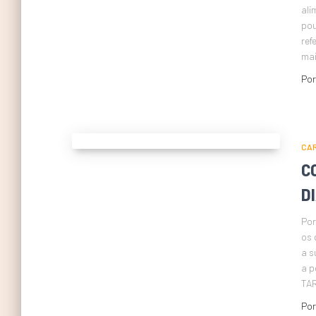
ali
pou
ref
mai
Po
CAR
C
D
Por
os 
a s
a p
TAR
Po