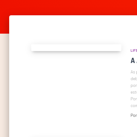
LIF
A
As 
deb
por
est
Por
co
Po