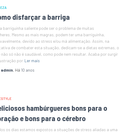
LEZA
omo disfarçar a barriga
 barriguinha saliente pode ser o problema de muitas
heres. Mesmo as mais magras, podem ter uma barriguinha,
vavelmente, devido ao stress e/ou má alimentação. Assim, na
tativa de combater esta situação, dedicam-se a dietas extremas, o
 não só não é saudável, como pode nem resultar. Acaba por surgir
rustração por
Ler mais
r
admin
, Há
10 anos
ESTYLE
eliciosos hambúrgueres bons para o
oração e bons para o cérebro
os os dias estamos expostos a situações de stress aliadas a uma