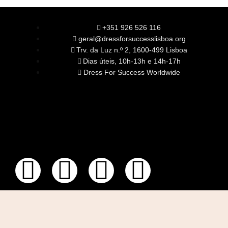
+351 926 526 116
geral@dressforsuccesslisboa.org
Trv. da Luz n.º 2, 1600-499 Lisboa
Dias úteis, 10h-13h e 14h-17h
Dress For Success Worldwide
SOBRE NÓS
A Nossa Missão
Equipa
Órgãos Sociais
Rede Global