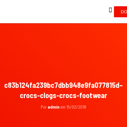
DO
c83b124fa239bc7dbb948e9fa077815d–
crocs-clogs-crocs-footwear
Por
admin
em
15/02/2018