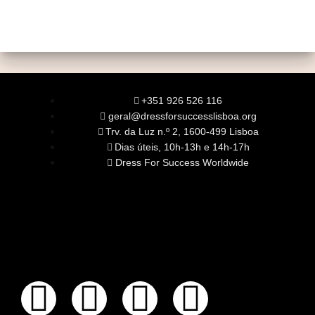
+351 926 526 116
geral@dressforsuccesslisboa.org
Trv. da Luz n.º 2, 1600-499 Lisboa
Dias úteis, 10h-13h e 14h-17h
Dress For Success Worldwide
SOBRE NÓS
A Nossa Missão
Equipa
Órgãos Sociais
Rede Global