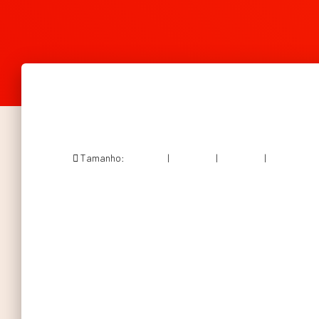
Tamanho:
150 × 150
|
300 × 240
|
360 × 240
|
513 × 410