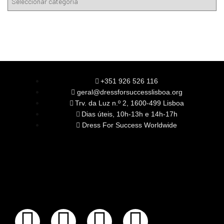
+351 926 526 116
geral@dressforsuccesslisboa.org
Trv. da Luz n.º 2, 1600-499 Lisboa
Dias úteis, 10h-13h e 14h-17h
Dress For Success Worldwide
SOBRE NÓS
A Nossa Missão
Equipa
Órgãos Sociais
Rede Global