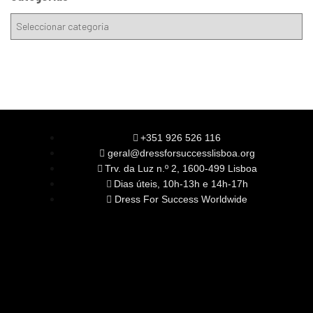
+351 926 526 116
geral@dressforsuccesslisboa.org
Trv. da Luz n.º 2, 1600-499 Lisboa
Dias úteis, 10h-13h e 14h-17h
Dress For Success Worldwide
SOBRE NÓS
A Nossa Missão
Equipa
Órgãos Sociais
Rede Global