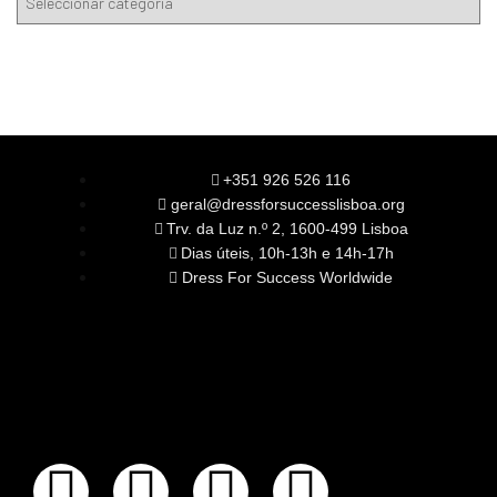
+351 926 526 116
geral@dressforsuccesslisboa.org
Trv. da Luz n.º 2, 1600-499 Lisboa
Dias úteis, 10h-13h e 14h-17h
Dress For Success Worldwide
SOBRE NÓS
A Nossa Missão
Equipa
Órgãos Sociais
Rede Global