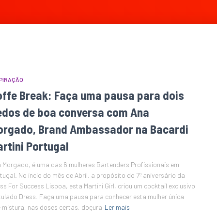
PIRAÇÃO
offe Break: Faça uma pausa para dois
edos de boa conversa com Ana
orgado, Brand Ambassador na Bacardi
rtini Portugal
 Morgado, é uma das 6 mulheres Bartenders Profissionais em
tugal. No incio do mês de Abril, a propósito do 7º aniversário da
ss For Success Lisboa, esta Martini Girl, criou um cocktail exclusivo
itulado Dress. Faça uma pausa para conhecer esta mulher única
 mistura, nas doses certas, doçura
Ler mais