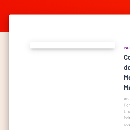
INS
C
d
M
Ma
Ana
Por
Dre
int
que