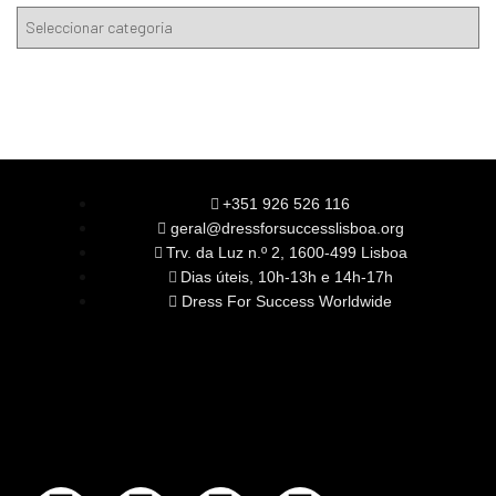
+351 926 526 116
geral@dressforsuccesslisboa.org
Trv. da Luz n.º 2, 1600-499 Lisboa
Dias úteis, 10h-13h e 14h-17h
Dress For Success Worldwide
SOBRE NÓS
A Nossa Missão
Equipa
Órgãos Sociais
Rede Global