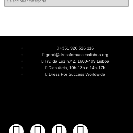
+351 926 526 116
geral@dressforsuccesslisboa.org
Trv. da Luz n.º 2, 1600-499 Lisboa
Dias úteis, 10h-13h e 14h-17h
Dress For Success Worldwide
SOBRE NÓS
A Nossa Missão
Equipa
Órgãos Sociais
Rede Global