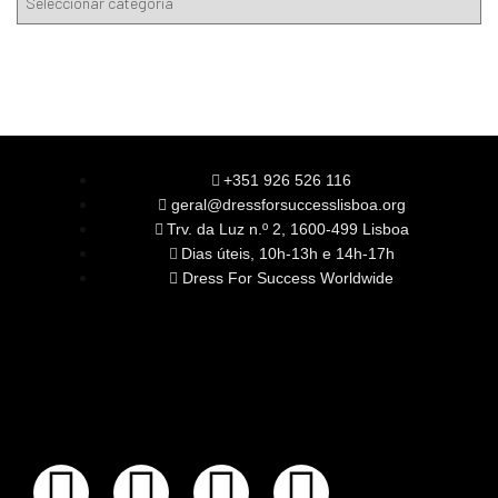
+351 926 526 116
geral@dressforsuccesslisboa.org
Trv. da Luz n.º 2, 1600-499 Lisboa
Dias úteis, 10h-13h e 14h-17h
Dress For Success Worldwide
SOBRE NÓS
A Nossa Missão
Equipa
Órgãos Sociais
Rede Global