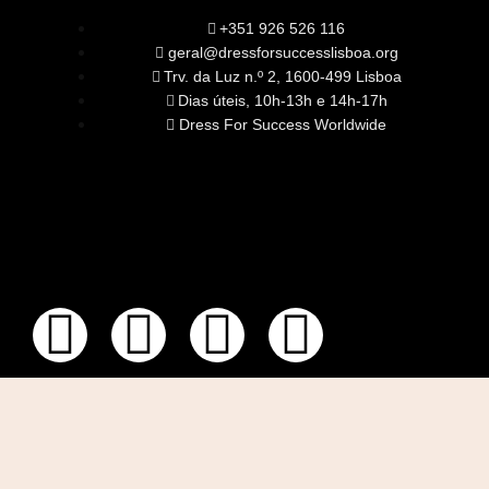
+351 926 526 116
geral@dressforsuccesslisboa.org
Trv. da Luz n.º 2, 1600-499 Lisboa
Dias úteis, 10h-13h e 14h-17h
Dress For Success Worldwide
SOBRE NÓS
A Nossa Missão
Equipa
Órgãos Sociais
Rede Global