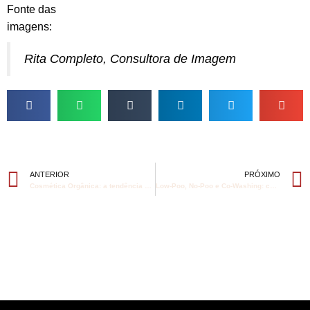
Fonte das
imagens:
https://www.pinterest.pt/consultoriadeim/style-it/
Rita Completo, Consultora de Imagem
ANTERIOR
PRÓXIMO
Cosmética Orgânica: a tendência da beleza consciente
Low-Poo, No-Poo e Co-Washing: cabelo mais bonito com menos lavagens