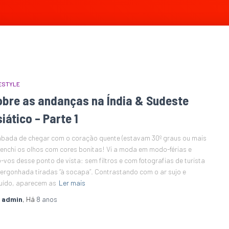
ESTYLE
obre as andanças na Índia & Sudeste
iático – Parte 1
bada de chegar com o coração quente (estavam 30º graus ou mais
, enchi os olhos com cores bonitas! Vi a moda em modo-férias e
o-vos desse ponto de vista: sem filtros e com fotografias de turista
ergonhada tiradas “à socapa”. Contrastando com o ar sujo e
uído, aparecem as
Ler mais
r
admin
, Há
8 anos