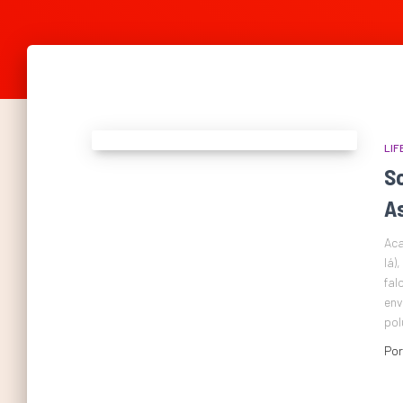
LIF
S
As
Aca
lá)
fal
env
pol
Po