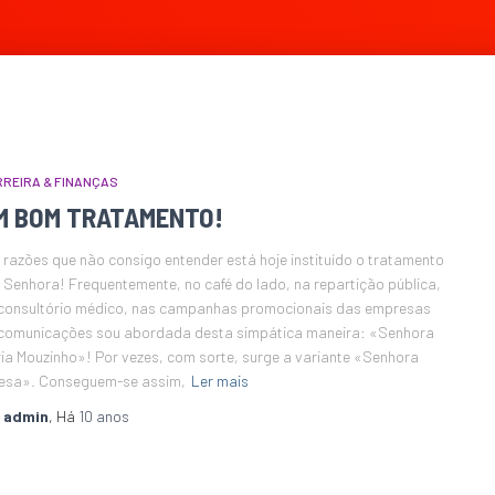
REIRA & FINANÇAS
M BOM TRATAMENTO!
 razões que não consigo entender está hoje instituído o tratamento
 Senhora! Frequentemente, no café do lado, na repartição pública,
consultório médico, nas campanhas promocionais das empresas
comunicações sou abordada desta simpática maneira: «Senhora
ia Mouzinho»! Por vezes, com sorte, surge a variante «Senhora
esa». Conseguem-se assim,
Ler mais
r
admin
, Há
10 anos