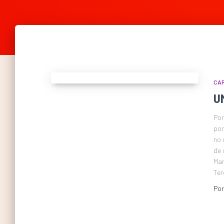
CAR
U
Por
por
no 
de 
Mar
Ter
Po