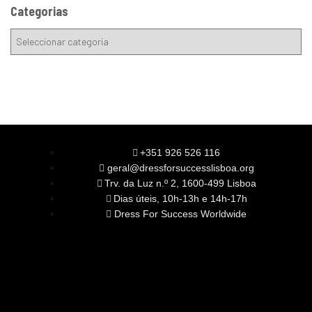
Categorias
+351 926 526 116
geral@dressforsuccesslisboa.org
Trv. da Luz n.º 2, 1600-499 Lisboa
Dias úteis, 10h-13h e 14h-17h
Dress For Success Worldwide
SOBRE NÓS
A Nossa Missão
Equipa
Órgãos Sociais
Rede Global