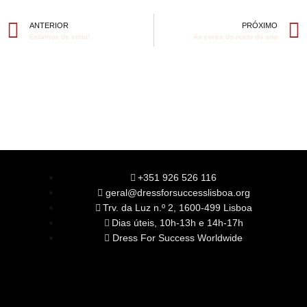
ANTERIOR
PRÓXIMO
Estamos de volta!
As cores do resto do ano
+351 926 526 116
geral@dressforsuccesslisboa.org
Trv. da Luz n.º 2, 1600-499 Lisboa
Dias úteis, 10h-13h e 14h-17h
Dress For Success Worldwide
SOBRE NÓS
A Nossa Missão
Equipa
Órgãos Sociais