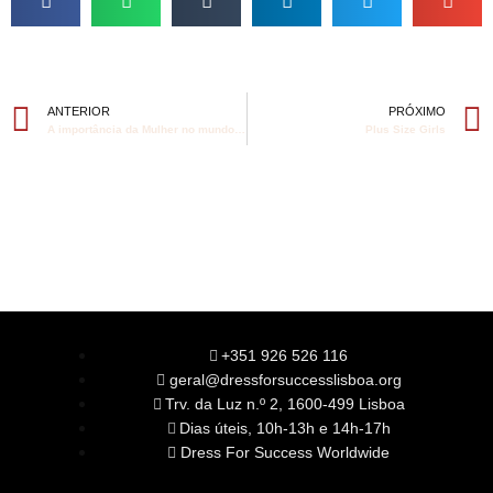
ANTERIOR
PRÓXIMO
A importância da Mulher no mundo do trabalho
Plus Size Girls
+351 926 526 116
geral@dressforsuccesslisboa.org
Trv. da Luz n.º 2, 1600-499 Lisboa
Dias úteis, 10h-13h e 14h-17h
Dress For Success Worldwide