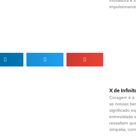
Inovadora e 
impulsionando
X de Infinit
Coragem é a 
as nossas ben
significado es
entrevistada 
ressaltam qu
simpatia, co