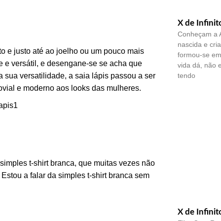
X de Infinit
Conheçam a A
nascida e cri
ito e justo até ao joelho ou um pouco mais
formou-se em 
te e versátil, e desengane-se se acha que
vida dá, não 
tendo
 sua versatilidade, a saia lápis passou a ser
jovial e moderno aos looks das mulheres.
 simples t-shirt branca, que muitas vezes não
Estou a falar da simples t-shirt branca sem
X de Infinit