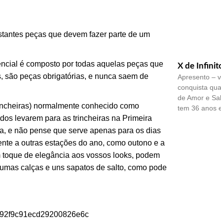
estantes peças que devem fazer parte de um
encial é composto por todas aquelas peças que
X de Infinit
s, são peças obrigatórias, e nunca saem de
Apresento – v
conquista qua
de Amor e Sa
incheiras)
normalmente conhecido como
tem 36 anos 
dos levarem para as trincheiras na Primeira
a, e não pense que serve apenas para os dias
ente a outras estações do ano, como outono e a
m toque de elegância aos vossos looks, podem
e umas calças e uns sapatos de salto, como pode