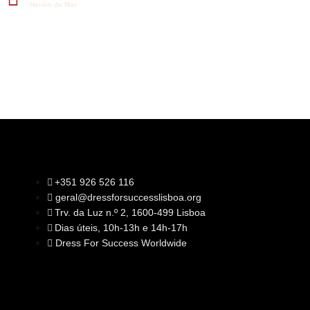
Heróis do Mar
+351 926 526 116
geral@dressforsuccesslisboa.org
SOBRE NÓS
Trv. da Luz n.º 2, 1600-499 Lisboa
A Nossa Missão
Equipa
Dias úteis, 10h-13h e 14h-17h
Órgãos Sociais
Rede Global
Dress For Success Worldwide