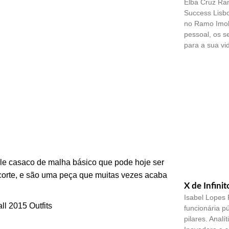
Elba Cruz Ram
Success Lisbo
no Ramo Imobi
pessoal, os s
para a sua vid
ele casaco de malha básico que pode hoje ser
 corte, e são uma peça que muitas vezes acaba
X de Infinit
Isabel Lopes F
funcionária pú
pilares. Analí