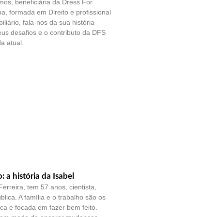
os, beneficiária da Dress For
a, formada em Direito e profissional
liário, fala-nos da sua história
eus desafios e o contributo da DFS
a atual.
o: a história da Isabel
erreira, tem 57 anos, cientista,
blica. A família e o trabalho são os
tica e focada em fazer bem feito.