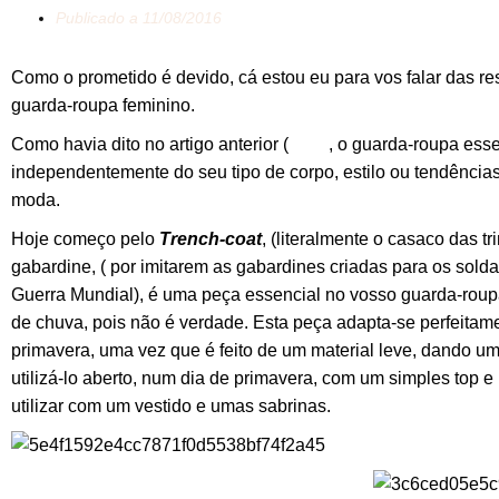
Publicado a
11/08/2016
Como o prometido é devido, cá estou eu para vos falar das r
guarda-roupa feminino.
Como havia dito no artigo anterior (
aqui)
, o guarda-roupa ess
independentemente do seu tipo de corpo, estilo ou tendência
moda.
Hoje começo pelo
Trench-coat
, (literalmente o casaco das tr
gabardine, ( por imitarem as gabardines criadas para os solda
Guerra Mundial), é uma peça essencial no vosso guarda-roup
de chuva, pois não é verdade. Esta peça adapta-se perfeitam
primavera, uma vez que é feito de um material leve, dando u
utilizá-lo aberto, num dia de primavera, com um simples top 
utilizar com um vestido e umas sabrinas.