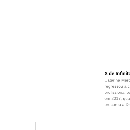
X de Infinit
Catarina Mar
regressou a 
profissional 
em 2017, quan
procurou a Dr