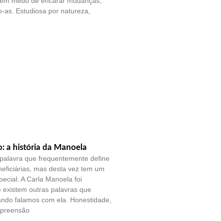
sem medo de encarar mudanças,
-as. Estudiosa por natureza,
o: a história da Manoela
palavra que frequentemente define
eficiárias, mas desta vez tem um
pecial. A Carla Manoela foi
e existem outras palavras que
ando falamos com ela. Honestidade,
mpreensão