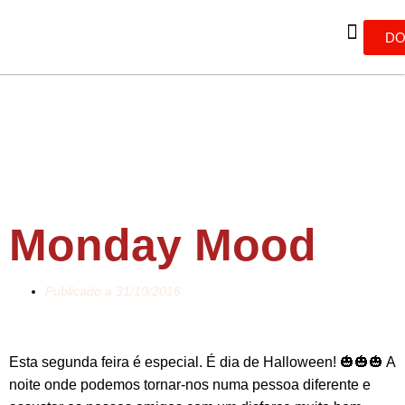
DO
Monday Mood
Publicado a
31/10/2016
Esta segunda feira é especial. É dia de Halloween! 🎃🎃🎃 A
noite onde podemos tornar-nos numa pessoa diferente e