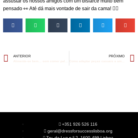
assustar os nossos amigos com um disfarce muito bem
pensado 👀 Até dá mais vontade de sair da cama! 👌🏼
ANTERIOR
PRÓXIMO
Alimente-se bem… sem comer palavras!
Como adaptar peças casuais a ambientes profissionais?
+351 926 526 116
geral@dressforsuccesslisboa.org
Trv. da Luz n.º 2, 1600-499 Lisboa