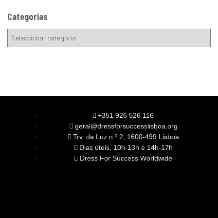
Categorias
+351 926 526 116
geral@dressforsuccesslisboa.org
Trv. da Luz n.º 2, 1600-499 Lisboa
Dias úteis, 10h-13h e 14h-17h
Dress For Success Worldwide
SOBRE NÓS
A Nossa Missão
Equipa
Órgãos Sociais
Rede Global