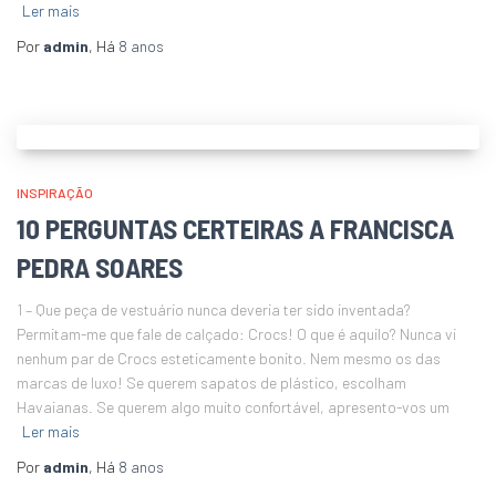
Ler mais
Por
admin
, Há
8 anos
INSPIRAÇÃO
10 PERGUNTAS CERTEIRAS A FRANCISCA
PEDRA SOARES
1 – Que peça de vestuário nunca deveria ter sido inventada?
Permitam-me que fale de calçado: Crocs! O que é aquilo? Nunca vi
nenhum par de Crocs esteticamente bonito. Nem mesmo os das
marcas de luxo! Se querem sapatos de plástico, escolham
Havaianas. Se querem algo muito confortável, apresento-vos um
Ler mais
Por
admin
, Há
8 anos