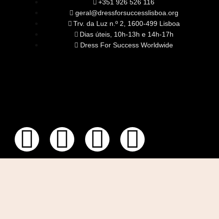
+351 926 526 116
geral@dressforsuccesslisboa.org
Trv. da Luz n.º 2, 1600-499 Lisboa
Dias úteis, 10h-13h e 14h-17h
Dress For Success Worldwide
SOBRE NÓS
A Nossa Missão
Equipa
Órgãos Sociais
Rede Global