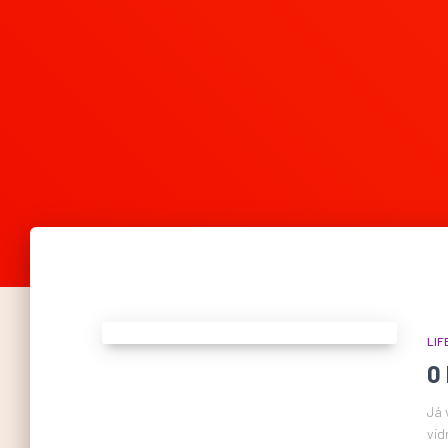
LIF
O
Já 
vid