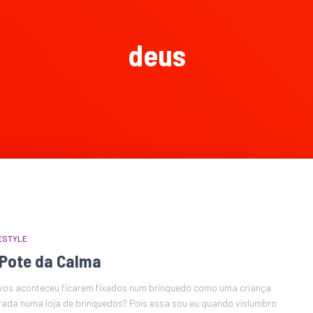
deus
ESTYLE
 Pote da Calma
vos aconteceu ficarem fixados num brinquedo como uma criança
rada numa loja de brinquedos? Pois essa sou eu quando vislumbro