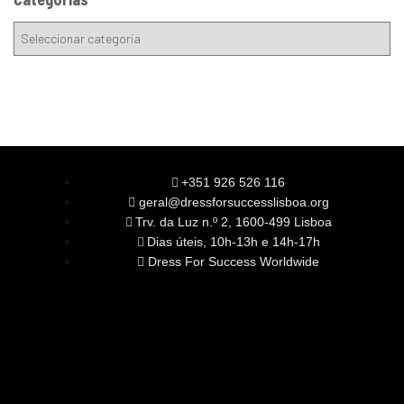
+351 926 526 116
geral@dressforsuccesslisboa.org
Trv. da Luz n.º 2, 1600-499 Lisboa
Dias úteis, 10h-13h e 14h-17h
Dress For Success Worldwide
SOBRE NÓS
A Nossa Missão
Equipa
Órgãos Sociais
Rede Global