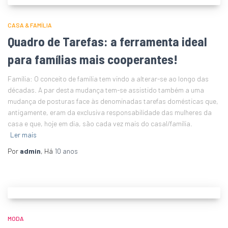
CASA & FAMÍLIA
Quadro de Tarefas: a ferramenta ideal
para famílias mais cooperantes!
Família: O conceito de família tem vindo a alterar-se ao longo das
décadas. A par desta mudança tem-se assistido também a uma
mudança de posturas face às denominadas tarefas domésticas que,
antigamente, eram da exclusiva responsabilidade das mulheres da
casa e que, hoje em dia, são cada vez mais do casal/família.
Ler mais
Por
admin
, Há
10 anos
MODA