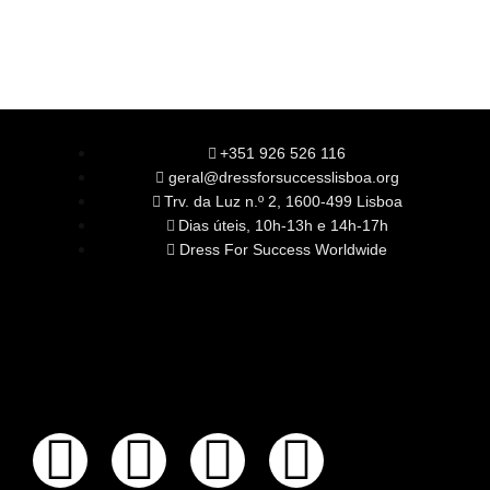
+351 926 526 116
geral@dressforsuccesslisboa.org
Trv. da Luz n.º 2, 1600-499 Lisboa
Dias úteis, 10h-13h e 14h-17h
Dress For Success Worldwide
SOBRE NÓS
A Nossa Missão
Equipa
Órgãos Sociais
Rede Global