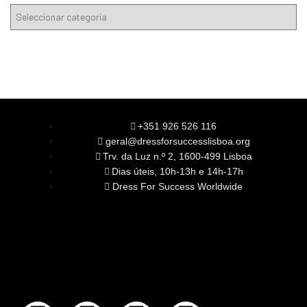
+351 926 526 116
geral@dressforsuccesslisboa.org
Trv. da Luz n.º 2, 1600-499 Lisboa
Dias úteis, 10h-13h e 14h-17h
Dress For Success Worldwide
SOBRE NÓS
A Nossa Missão
Equipa
Órgãos Sociais
Rede Global