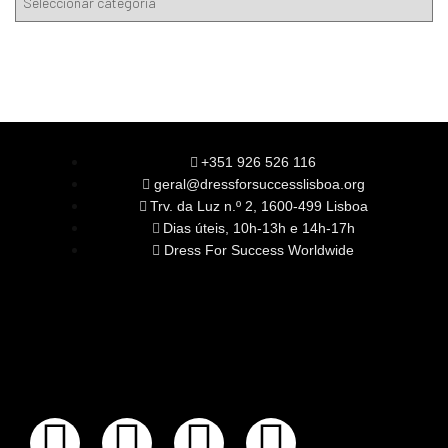
+351 926 526 116
geral@dressforsuccesslisboa.org
Trv. da Luz n.º 2, 1600-499 Lisboa
Dias úteis, 10h-13h e 14h-17h
Dress For Success Worldwide
SOBRE NÓS
A Nossa Missão
Equipa
Órgãos Sociais
Rede Global