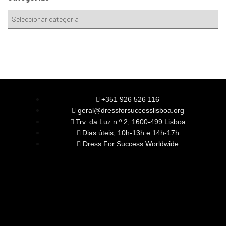
+351 926 526 116
geral@dressforsuccesslisboa.org
Trv. da Luz n.º 2, 1600-499 Lisboa
Dias úteis, 10h-13h e 14h-17h
Dress For Success Worldwide
SOBRE NÓS
A Nossa Missão
Equipa
Órgãos Sociais
Rede Global