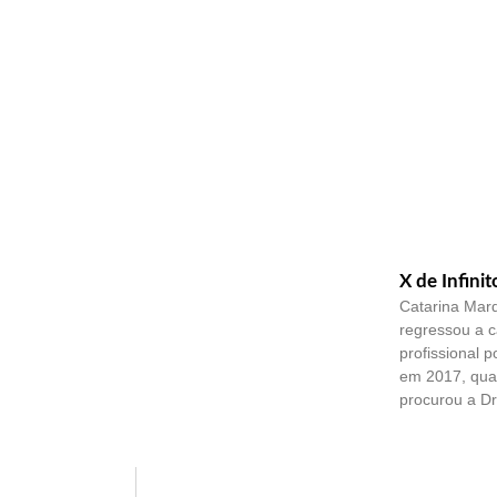
X de Infinit
Catarina Mar
regressou a 
profissional 
em 2017, quan
procurou a Dr