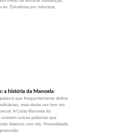
sem medo de encarar mudanças,
-as. Estudiosa por natureza,
o: a história da Manoela
palavra que frequentemente define
eficiárias, mas desta vez tem um
pecial. A Carla Manoela foi
e existem outras palavras que
ando falamos com ela. Honestidade,
mpreensão