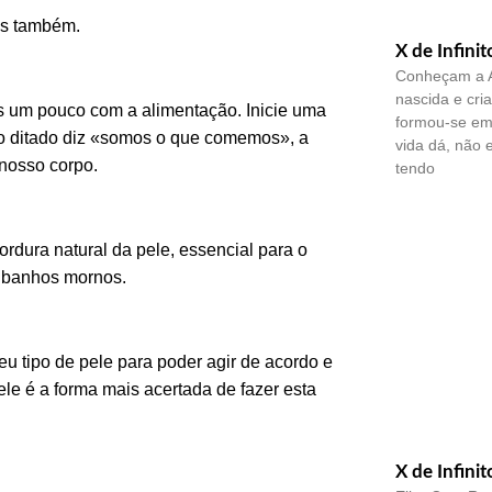
is também.
X de Infinit
Conheçam a A
nascida e cri
s um pouco com a alimentação. Inicie uma
formou-se em 
 o ditado diz «somos o que comemos», a
vida dá, não 
nosso corpo.
tendo
dura natural da pele, essencial para o
r banhos mornos.
u tipo de pele para poder agir de acordo e
ele é a forma mais acertada de fazer esta
X de Infinit