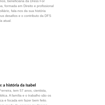
os, beneficiária da Dress For
a, formada em Direito e profissional
liário, fala-nos da sua história
eus desafios e o contributo da DFS
a atual.
o: a história da Isabel
erreira, tem 57 anos, cientista,
blica. A família e o trabalho são os
tica e focada em fazer bem feito.