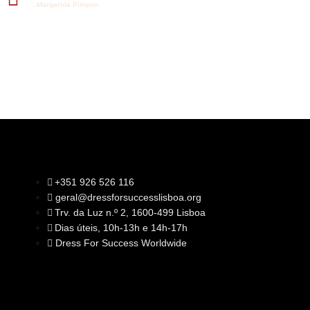
…Margarida Pimpim
+351 926 526 116
geral@dressforsuccesslisboa.org
SOBRE NÓS
Trv. da Luz n.º 2, 1600-499 Lisboa
A Nossa Missão
Equipa
Dias úteis, 10h-13h e 14h-17h
Órgãos Sociais
Rede Global
Dress For Success Worldwide