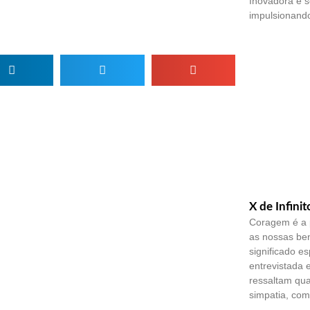
Inovadora e 
impulsionando
X de Infinit
Coragem é a 
as nossas ben
significado es
entrevistada 
ressaltam qu
simpatia, co