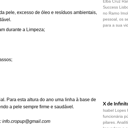
Elba Cruz Ram
Success Lisbo
da pele, excesso de óleo e resíduos ambientais,
no Ramo Imobi
pessoal, os s
udável.
para a sua vid
ram durante a Limpeza;
assos;
al. Para esta altura do ano uma linha à base de
X de Infinit
endo a pele sempre firme e saudável.
Isabel Lopes F
funcionária pú
e: info.cropup@gmail.com
pilares. Analí