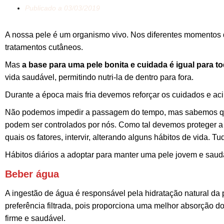
Publicado a
03/03/2019
A nossa pele é um organismo vivo. Nos diferentes momentos d
tratamentos cutâneos.
Mas
a base para uma pele bonita e cuidada é igual para t
vida saudável, permitindo nutri-la de dentro para fora.
Durante a época mais fria devemos reforçar os cuidados e aci
Não podemos impedir a passagem do tempo, mas sabemos que
podem ser controlados por nós. Como tal devemos proteger 
quais os fatores, intervir, alterando alguns hábitos de vida. 
Hábitos diários a adoptar para manter uma pele jovem e saud
Beber água
A ingestão de água é responsável pela hidratação natural da 
preferência filtrada, pois proporciona uma melhor absorção d
firme e saudável.