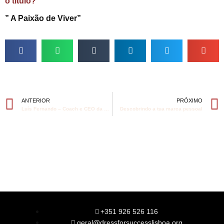
o título?
” A Paixão de Viver”
ANTERIOR
PRÓXIMO
Luís Fernando – Coach e CEO da ALLCAN
Descobrindo a tua marca pessoal
+351 926 526 116
geral@dressforsuccesslisboa.org