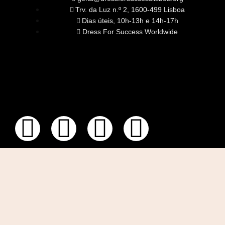
Trv. da Luz n.º 2, 1600-499 Lisboa
Dias úteis, 10h-13h e 14h-17h
Dress For Success Worldwide
SOBRE NÓS
A Nossa Missão
Equipa
Órgãos Sociais
Rede Global