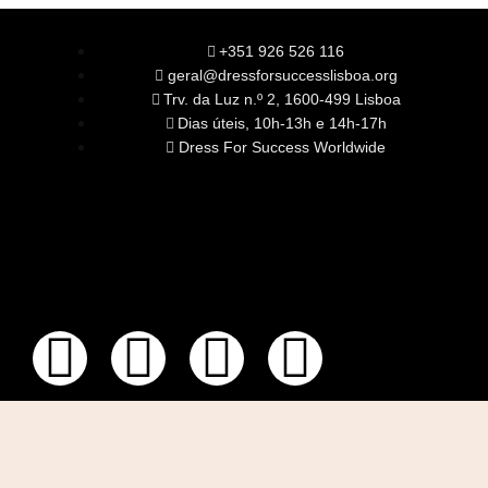
+351 926 526 116
geral@dressforsuccesslisboa.org
Trv. da Luz n.º 2, 1600-499 Lisboa
Dias úteis, 10h-13h e 14h-17h
Dress For Success Worldwide
SOBRE NÓS
A Nossa Missão
Equipa
Órgãos Sociais
Rede Global