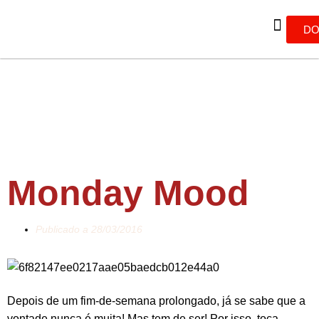
DO
Monday Mood
Publicado a
28/03/2016
Depois de um fim-de-semana prolongado, já se sabe que a
vontade nunca é muita! Mas tem de ser! Por isso, toca