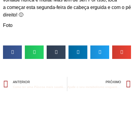
a começar esta segunda-feira de cabeça erguida e com o pé
direito! 🙂
Foto
aqui.
ANTERIOR
PRÓXIMO
Como ter uma Páscoa mais saudável
Ajude o seu metabolismo enquanto dorme