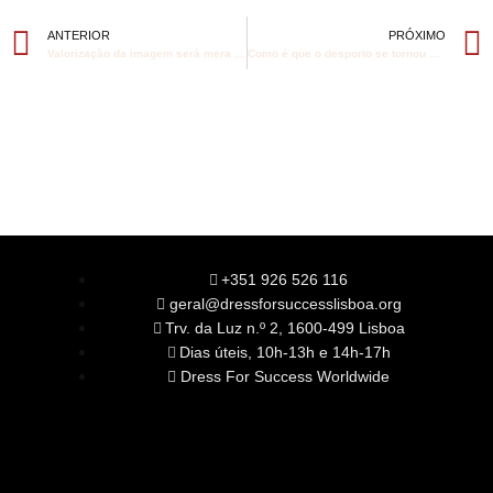
ANTERIOR
PRÓXIMO
Valorização da imagem será mera futilidade ou uma poderosa ferramenta de trabalho?
Como é que o desporto se tornou parte da minha identidade?
+351 926 526 116
geral@dressforsuccesslisboa.org
Trv. da Luz n.º 2, 1600-499 Lisboa
Dias úteis, 10h-13h e 14h-17h
Dress For Success Worldwide
SOBRE NÓS
A Nossa Missão
Equipa
Órgãos Sociais