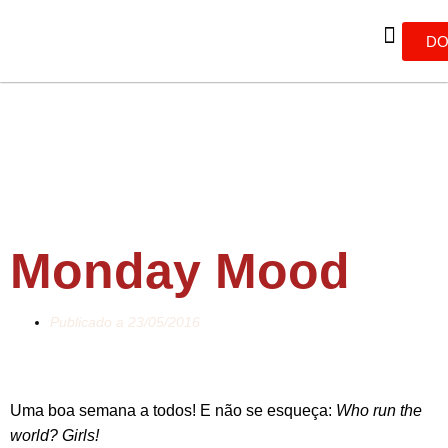
DO
Monday Mood
Publicado a
23/05/2016
Uma boa semana a todos! E não se esqueça:
Who run the
world? Girls!