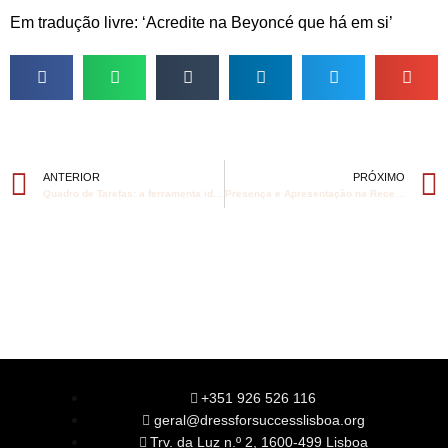
Em tradução livre: ‘Acredite na Beyoncé que há em si’
ANTERIOR
PRÓXIMO
Quadro de Tarefas: a ferramenta ideal para famílias mais cooperantes!
Presença e Apresentação na Receção
+351 926 526 116
geral@dressforsuccesslisboa.org
Trv. da Luz n.º 2, 1600-499 Lisboa