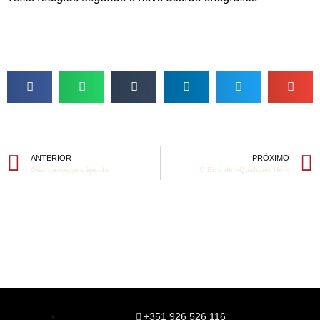
ANTERIOR
PRÓXIMO
Guarda-roupa cápsula
O Erro de «Qualquer Um»
+351 926 526 116