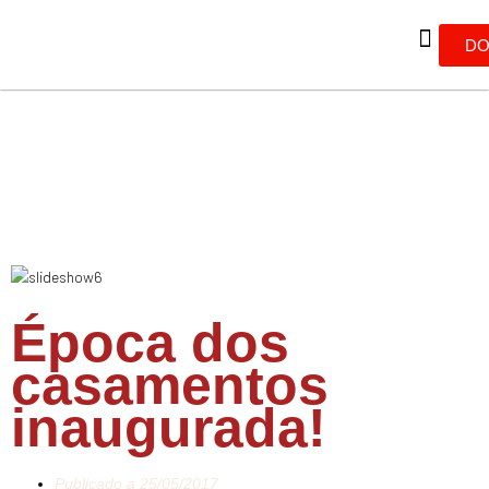
DO
Época dos
casamentos
inaugurada!
Publicado a
25/05/2017