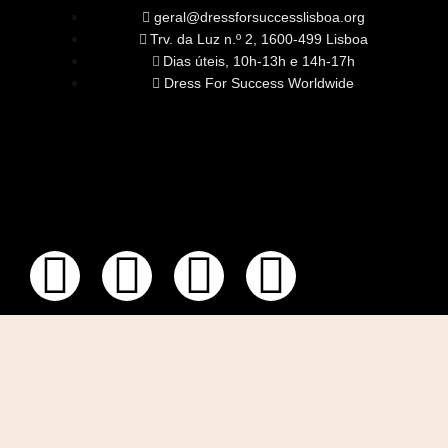
geral@dressforsuccesslisboa.org
Trv. da Luz n.º 2, 1600-499 Lisboa
Dias úteis, 10h-13h e 14h-17h
Dress For Success Worldwide
SOBRE NÓS
A Nossa Missão
Equipa
Órgãos Sociais
Rede Global